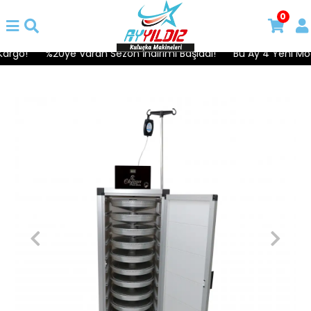
0
rgo!
%20ye Varan Sezon İndirimi Başladı!
Bu Ay 4 Yeni Model 