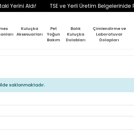
erini Aldı!
TSE ve Yerli Üretim Belgelerinide Pör
mes
Kuluçka
Pet
Balık
Çimlendirme ve
anları
Aksesuarları
Yoğun
Kuluçka
Laboratuvar
Bakım
Dolabları
Dolapları
şekilde saklanmaktadır.