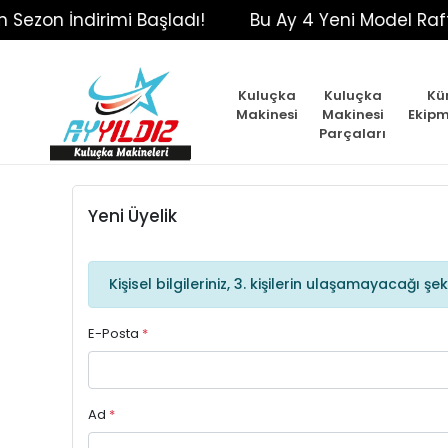
on İndirimi Başladı!
Bu Ay 4 Yeni Model Raftaki Y
Kuluçka
Kuluçka
Kü
Makinesi
Makinesi
Ekipm
Parçaları
Yeni Üyelik
Kişisel bilgileriniz, 3. kişilerin ulaşamayacağı 
E-Posta
*
Ad
*