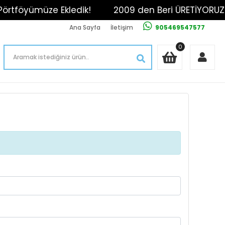
tföyümüze Ekledik!
2009 den Beri ÜRETİYORUZ!
Ana Sayfa
İletişim
905469547577
0