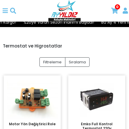
0
 Kargo!
%20ye Varan Sezon İndirimi Başladı!
Bu Ay 4 Yeni Mo
Termostat ve Higrostatlar
Filtreleme
Sıralama
Motor Yön Değiştirici Role
Emko Full Kontrol
Termostat 220v