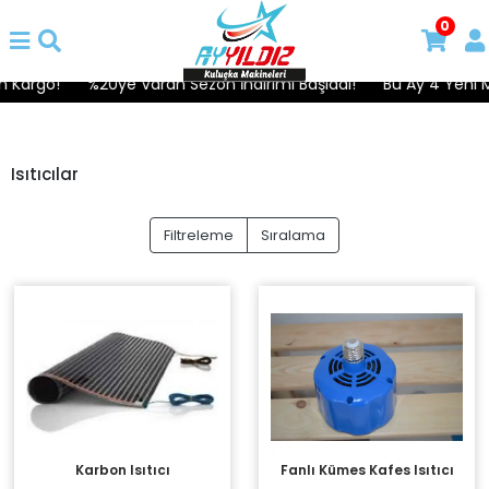
0
 Kargo!
%20ye Varan Sezon İndirimi Başladı!
Bu Ay 4 Yeni Mo
Isıtıcılar
Filtreleme
Sıralama
Karbon Isıtıcı
Fanlı Kümes Kafes Isıtıcı