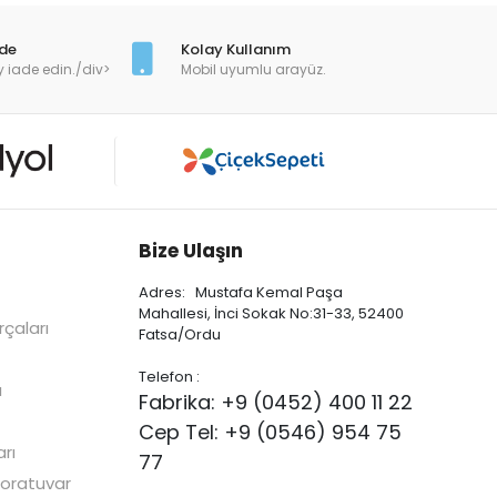
ade
Kolay Kullanım
y iade edin./div>
Mobil uyumlu arayüz.
Bize Ulaşın
Adres: Mustafa Kemal Paşa
Mahallesi, İnci Sokak No:31-33, 52400
çaları
Fatsa/Ordu
Telefon :
ı
Fabrika: +9 (0452) 400 11 22
Cep Tel: +9 (0546) 954 75
rı
77
oratuvar