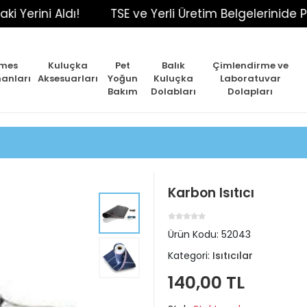
ni Aldı!
TSE ve Yerli Üretim Belgelerinide Pörtfö
mes
Kuluçka
Pet
Balık
Çimlendirme ve
anları
Aksesuarları
Yoğun
Kuluçka
Laboratuvar
Bakım
Dolabları
Dolapları
Karbon Isıtıcı
Ürün Kodu:
52043
Kategori:
Isıtıcılar
140,00 TL