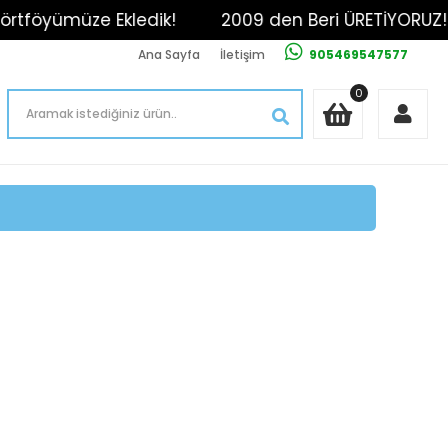
yümüze Ekledik!
2009 den Beri ÜRETİYORUZ!
Ana Sayfa
İletişim
905469547577
0