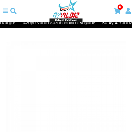
0
 Kargo!
%20ye Varan Sezon İndirimi Başladı!
Bu Ay 4 Yeni Mod