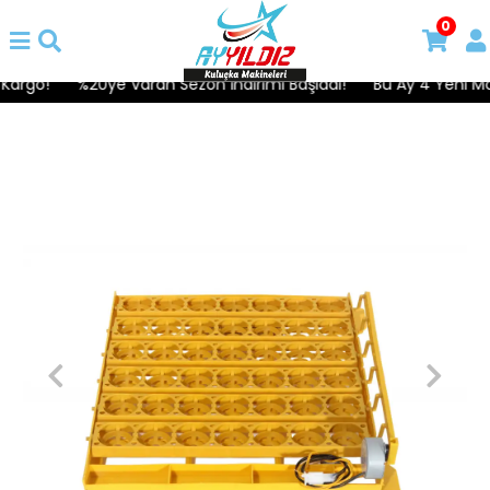
0
argo!
%20ye Varan Sezon İndirimi Başladı!
Bu Ay 4 Yeni Mode